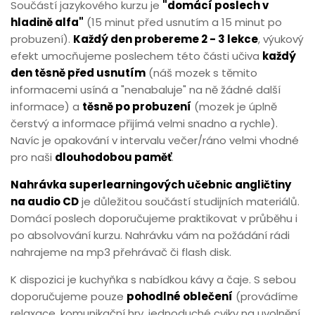
Součástí jazykového kurzu je
"domácí poslech v
hladině alfa"
(15 minut před usnutím a 15 minut po
probuzení).
Každý den probereme 2 - 3 lekce
, výukový
efekt umocňujeme poslechem této části učiva
každý
den těsně před usnutím
(náš mozek s těmito
informacemi usíná a "nenabaluje" na ně žádné další
informace) a
těsně po probuzení
(mozek je úplně
čerstvý a informace přijímá velmi snadno a rychle).
Navíc je opakování v intervalu večer/ráno velmi vhodné
pro naši
dlouhodobou paměť
.
Nahrávka superlearningových učebnic angličtiny
na audio CD
je důležitou součástí studijních materiálů.
Domácí poslech doporučujeme praktikovat v průběhu i
po absolvování kurzu. Nahrávku vám na požádání rádi
nahrajeme na mp3 přehrávač či flash disk.
K dispozici je kuchyňka s nabídkou kávy a čaje. S sebou
doporučujeme pouze
pohodlné oblečení
(provádíme
relaxace, komunikační hry, jednoduché cviky na uvolnění