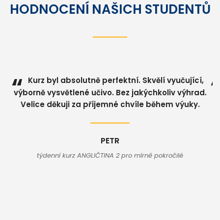
HODNOCENÍ NAŠICH STUDENTŮ
“
t.
Kurz byl absolutně perfektní. Skvělí vyučující,
u.
výborně vysvětlené učivo. Bez jakýchkoliv výhrad.
Velice děkuji za příjemné chvíle během výuky.
a
t
V
PETR
týdenní kurz ANGLIČTINA 2 pro mírně pokročilé