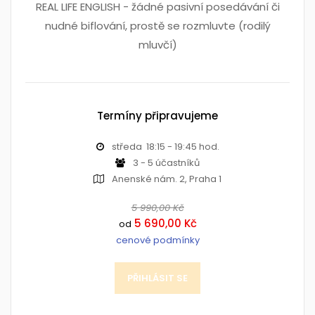
REAL LIFE ENGLISH - žádné pasivní posedávání či
nudné biflování, prostě se rozmluvte (rodilý
mluvčí)
Termíny připravujeme
středa 18:15 - 19:45 hod.
3 - 5 účastníků
Anenské nám. 2, Praha 1
5 990,00 Kč
5 690,00 Kč
od
cenové podmínky
PŘIHLÁSIT SE