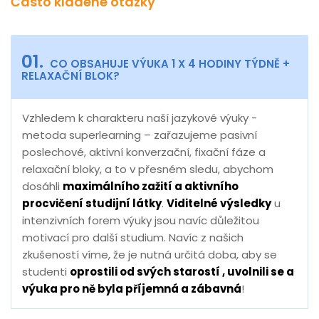
Často kladené otázky
01.
CO OBSAHUJE VÝUKA 1 X 4 HODINY TÝDNĚ +
RELAXAČNÍ BLOK?
Vzhledem k charakteru naší jazykové výuky -
metoda superlearning – zařazujeme pasivní
poslechové, aktivní konverzační, fixační fáze a
relaxační bloky, a to v přesném sledu, abychom
dosáhli
maximálního zažití a aktivního
procvičení studijní látky
.
Viditelné výsledky
u
intenzivních forem výuky jsou navíc důležitou
motivací pro další studium. Navíc z našich
zkušeností víme, že je nutná určitá doba, aby se
studenti
oprostili od svých starostí , uvolnili se a
výuka pro ně byla příjemná a zábavná
!