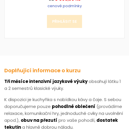
cenové podmínky
PŘIHLÁSIT SE
Doplňující informace o kurzu
Tři měsíce intenzivní jazykové výuky
obsahují látku 1
a 2 semestrů klasické výuky.
K dispozici je kuchyňka s nabídkou kávy a čaje. S sebou
doporučujeme pouze
pohodlné oblečení
(provádíme
relaxace, komunikační hry, jednoduché cviky na uvolnění
apod.),
obuv na přezutí
pro vaše pohodlí,
dostatek
tekutin
a hlavně dobrou náladu.