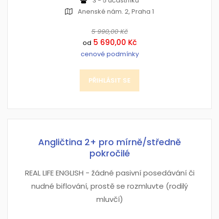
3 - 5 účastníků
Anenské nám. 2, Praha 1
5 990,00 Kč
5 690,00 Kč
od
cenové podmínky
PŘIHLÁSIT SE
Angličtina 2+ pro mírně/středně
pokročilé
REAL LIFE ENGLISH - žádné pasivní posedávání či
nudné biflování, prostě se rozmluvte (rodilý
mluvčí)