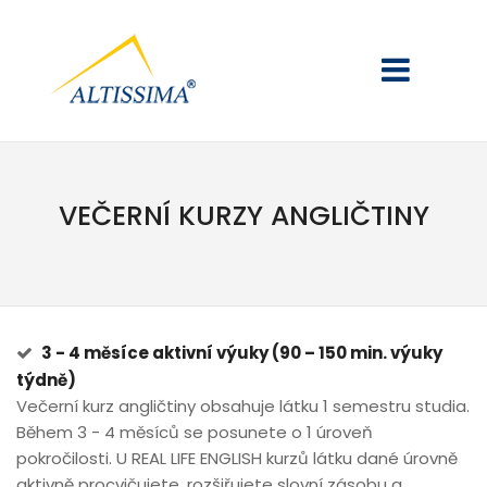
VEČERNÍ KURZY ANGLIČTINY
3 - 4 měsíce aktivní výuky (90 – 150 min. výuky
týdně)
Večerní kurz angličtiny obsahuje látku 1 semestru studia.
Během 3 - 4 měsíců se posunete o 1 úroveň
pokročilosti. U REAL LIFE ENGLISH kurzů látku dané úrovně
aktivně procvičujete, rozšiřujete slovní zásobu a