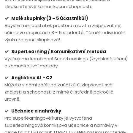
zlepšujete své komunikační schopnosti.
Malé skupinky (3 – 5 účastníků!)
Abyste měli dostatek prostoru mluvit a zlepšovat se,
učíme ve skupinkách 3 - 5 studentů. Téměř individuální
výuka za cenu skupinové!
SuperLearning / Komunikativní metoda
Vyučujeme kombinací SuperLearningu (zrychlené učení)
a komunikativní metody.
Angličtina A1 - C2
Můžete s námi začít od začátků či zlepšovat své
znalosti a schopnosti z mírně či středně pokročilé
úrovně.
Učebnice a nahrávky
Pro superlearningové kurzy je vytvořena
superlearningová komiksová učebnice a nahrávky v
délce 60 až 150 minut. U REAL LIFE ENGLISH jsou materiály