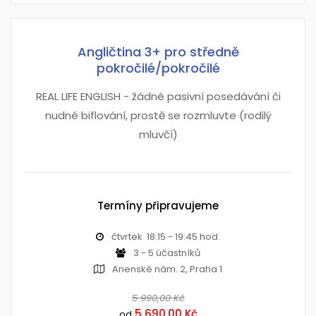
Angličtina 3+ pro středně
pokročilé/pokročilé
REAL LIFE ENGLISH - žádné pasivní posedávání či
nudné biflování, prostě se rozmluvte (rodilý
mluvčí)
Termíny připravujeme
čtvrtek 18:15 - 19:45 hod.
3 - 5 účastníků
Anenské nám. 2, Praha 1
5 990,00 Kč
5 690,00 Kč
od