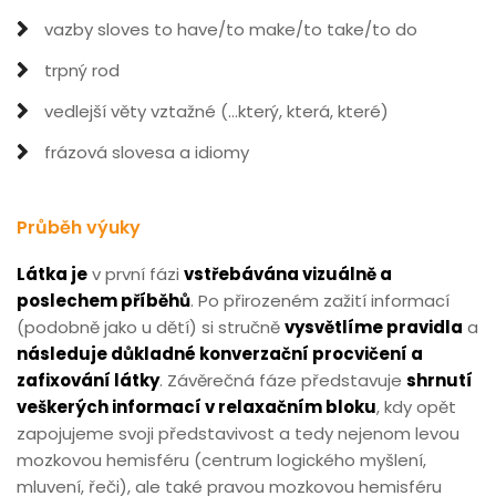
vazby sloves to have/to make/to take/to do
trpný rod
vedlejší věty vztažné (...který, která, které)
frázová slovesa a idiomy
Průběh výuky
Látka je
v první fázi
vstřebávána vizuálně a
poslechem příběhů
. Po přirozeném zažití informací
(podobně jako u dětí) si stručně
vysvětlíme pravidla
a
následuje důkladné konverzační procvičení a
zafixování látky
. Závěrečná fáze představuje
shrnutí
veškerých informací v relaxačním bloku
, kdy opět
zapojujeme svoji představivost a tedy nejenom levou
mozkovou hemisféru (centrum logického myšlení,
mluvení, řeči), ale také pravou mozkovou hemisféru