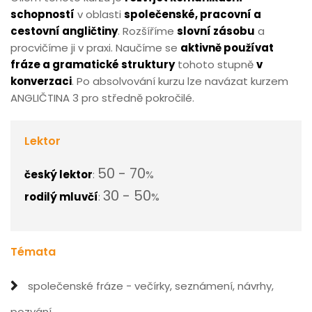
schopností
v oblasti
společenské, pracovní a
cestovní angličtiny
. Rozšíříme
slovní zásobu
a
procvičíme ji v praxi. Naučíme se
aktivně používat
fráze a gramatické struktury
tohoto stupně
v
konverzaci
. Po absolvování kurzu lze navázat kurzem
ANGLIČTINA 3 pro středně pokročilé.
Lektor
50 - 70
český lektor
:
%
30 - 50
rodilý mluvčí
:
%
Témata
společenské fráze - večírky, seznámení, návrhy,
pozvání