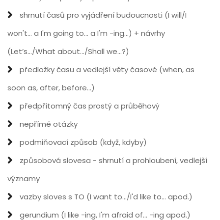
shrnutí časů pro vyjádření budoucnosti (I will/I
won't... a I'm going to... a I'm -ing...) + návrhy
(Let’s.../What about.../Shall we...?)
předložky času a vedlejší věty časové (when, as
soon as, after, before...)
předpřítomný čas prostý a průběhový
nepřímé otázky
podmiňovací způsob (když, kdyby)
způsobová slovesa - shrnutí a prohloubení, vedlejší
významy
vazby sloves s TO (I want to.../I'd like to... apod.)
gerundium (I like -ing, I'm afraid of... -ing apod.)